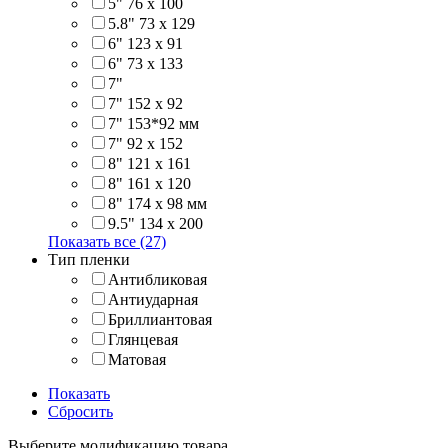
5" 76 х 100
5.8" 73 x 129
6" 123 х 91
6" 73 х 133
7"
7" 152 x 92
7" 153*92 мм
7" 92 х 152
8" 121 х 161
8" 161 х 120
8" 174 x 98 мм
9.5" 134 x 200
Показать все (27)
Тип пленки
Антибликовая
Антиударная
Бриллиантовая
Глянцевая
Матовая
Показать
Сбросить
Выберите модификацию товара