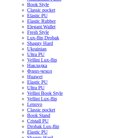
Book Style
Classic pocket
Elastic PU
Elastic Rubber
Elegant Wallet
Fresh Style
Lux-flip Drobak
Shaggy Hard
Ukrainian
Ultra PU
Vellini Lux-flip
Накладка
Флип-чехол
Huawei
Elastic PU
Ultra PU
Vellini Book Style
Vellini Lux-flip
Lenovo
Classic pocket
Book Stand
Cristall PU
Drobak Lux-flip
Elastic PU
Shaggy Hard