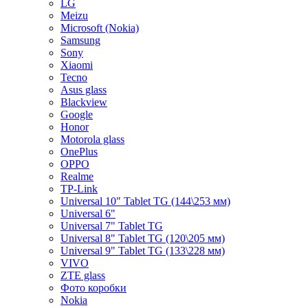
LG
Meizu
Microsoft (Nokia)
Samsung
Sony
Xiaomi
Tecno
Asus glass
Blackview
Google
Honor
Motorola glass
OnePlus
OPPO
Realme
TP-Link
Universal 10" Tablet TG (144\253 мм)
Universal 6"
Universal 7" Tablet TG
Universal 8" Tablet TG (120\205 мм)
Universal 9" Tablet TG (133\228 мм)
VIVO
ZTE glass
Фото коробки
Nokia