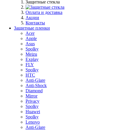
Защитные стекла
Оплата и доставка
Акции
Контакты
Защитные пленки
Acer
Apple
Asus
Spolky
Meizu
Explay
FLY
Spolky
HTC
Anti-Glare
Anti-Shock
Diamond
Mirror
Privacy
Spolky
Huawei
Spolky
Lenovo
Anti-Glare