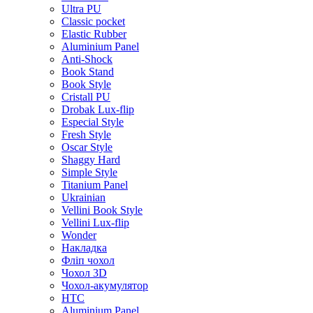
Ultra PU
Classic pocket
Elastic Rubber
Aluminium Panel
Anti-Shock
Book Stand
Book Style
Cristall PU
Drobak Lux-flip
Especial Style
Fresh Style
Oscar Style
Shaggy Hard
Simple Style
Titanium Panel
Ukrainian
Vellini Book Style
Vellini Lux-flip
Wonder
Накладка
Фліп чохол
Чохол 3D
Чохол-акумулятор
HTC
Aluminium Panel