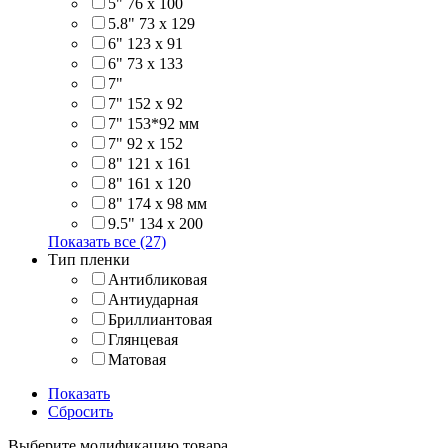
5" 76 х 100
5.8" 73 x 129
6" 123 х 91
6" 73 х 133
7"
7" 152 x 92
7" 153*92 мм
7" 92 х 152
8" 121 х 161
8" 161 х 120
8" 174 x 98 мм
9.5" 134 x 200
Показать все (27)
Тип пленки
Антибликовая
Антиударная
Бриллиантовая
Глянцевая
Матовая
Показать
Сбросить
Выберите модификацию товара