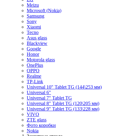
Meizu
Microsoft (Nokia)
Samsung
Sony
Xiaomi
Tecno
Asus glass
Blackview
Google
Honor
Motorola glass
OnePlus
OPPO
Realme
TP-Link
Universal 10" Tablet TG (144\253 мм)
Universal 6"
Universal 7" Tablet TG
Universal 8" Tablet TG (120\205 мм)
Universal 9" Tablet TG (133\228 мм)
VIVO
ZTE glass
Фото коробки
Nokia