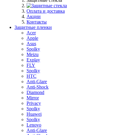
Защитные стекла
Оплата и доставка
Акции
Контакты
Защитные пленки
Acer
Apple
Asus
Spolky
Meizu
Explay
FLY
Spolky
HTC
Anti-Glare
Anti-Shock
Diamond
Mirror
Privacy
Spolky
Huawei
Spolky
Lenovo
Anti-Glare