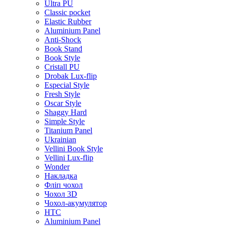
Ultra PU
Classic pocket
Elastic Rubber
Aluminium Panel
Anti-Shock
Book Stand
Book Style
Cristall PU
Drobak Lux-flip
Especial Style
Fresh Style
Oscar Style
Shaggy Hard
Simple Style
Titanium Panel
Ukrainian
Vellini Book Style
Vellini Lux-flip
Wonder
Накладка
Фліп чохол
Чохол 3D
Чохол-акумулятор
HTC
Aluminium Panel