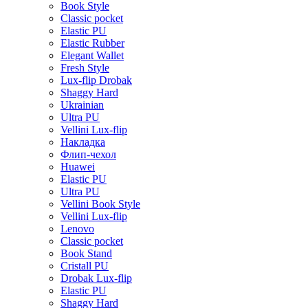
Book Style
Classic pocket
Elastic PU
Elastic Rubber
Elegant Wallet
Fresh Style
Lux-flip Drobak
Shaggy Hard
Ukrainian
Ultra PU
Vellini Lux-flip
Накладка
Флип-чехол
Huawei
Elastic PU
Ultra PU
Vellini Book Style
Vellini Lux-flip
Lenovo
Classic pocket
Book Stand
Cristall PU
Drobak Lux-flip
Elastic PU
Shaggy Hard