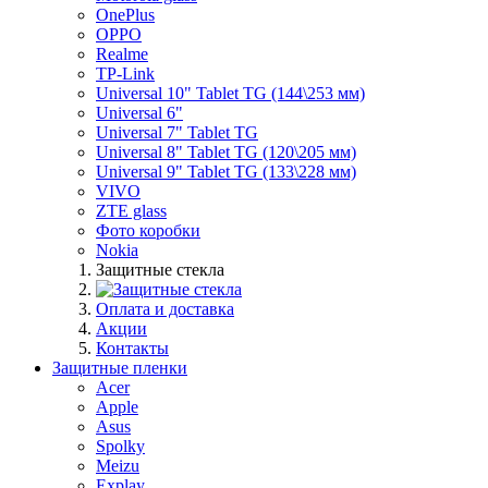
OnePlus
OPPO
Realme
TP-Link
Universal 10" Tablet TG (144\253 мм)
Universal 6"
Universal 7" Tablet TG
Universal 8" Tablet TG (120\205 мм)
Universal 9" Tablet TG (133\228 мм)
VIVO
ZTE glass
Фото коробки
Nokia
Защитные стекла
Оплата и доставка
Акции
Контакты
Защитные пленки
Acer
Apple
Asus
Spolky
Meizu
Explay