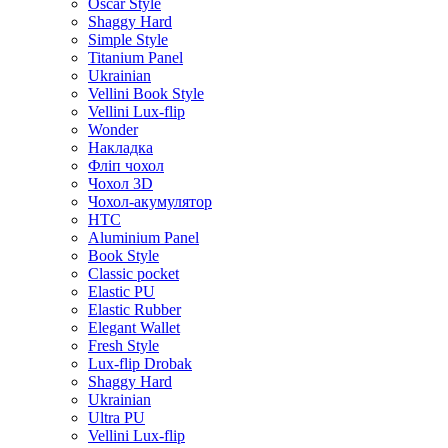
Oscar Style
Shaggy Hard
Simple Style
Titanium Panel
Ukrainian
Vellini Book Style
Vellini Lux-flip
Wonder
Накладка
Фліп чохол
Чохол 3D
Чохол-акумулятор
HTC
Aluminium Panel
Book Style
Classic pocket
Elastic PU
Elastic Rubber
Elegant Wallet
Fresh Style
Lux-flip Drobak
Shaggy Hard
Ukrainian
Ultra PU
Vellini Lux-flip