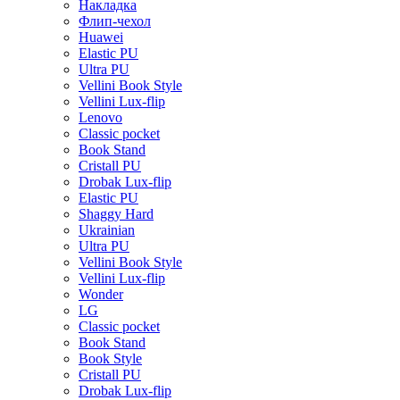
Накладка
Флип-чехол
Huawei
Elastic PU
Ultra PU
Vellini Book Style
Vellini Lux-flip
Lenovo
Classic pocket
Book Stand
Cristall PU
Drobak Lux-flip
Elastic PU
Shaggy Hard
Ukrainian
Ultra PU
Vellini Book Style
Vellini Lux-flip
Wonder
LG
Classic pocket
Book Stand
Book Style
Cristall PU
Drobak Lux-flip