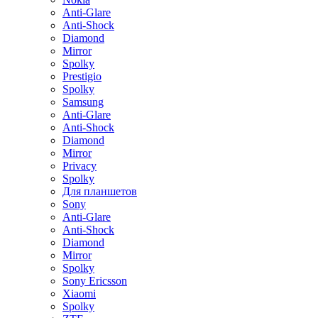
Anti-Glare
Anti-Shock
Diamond
Mirror
Spolky
Prestigio
Spolky
Samsung
Anti-Glare
Anti-Shock
Diamond
Mirror
Privacy
Spolky
Для планшетов
Sony
Anti-Glare
Anti-Shock
Diamond
Mirror
Spolky
Sony Ericsson
Xiaomi
Spolky