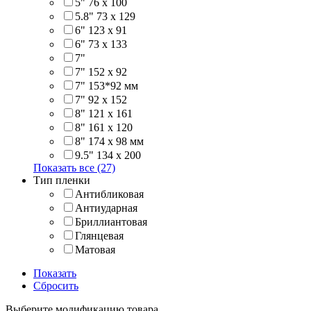
5" 76 х 100
5.8" 73 x 129
6" 123 х 91
6" 73 х 133
7"
7" 152 x 92
7" 153*92 мм
7" 92 х 152
8" 121 х 161
8" 161 х 120
8" 174 x 98 мм
9.5" 134 x 200
Показать все (27)
Тип пленки
Антибликовая
Антиударная
Бриллиантовая
Глянцевая
Матовая
Показать
Сбросить
Выберите модификацию товара