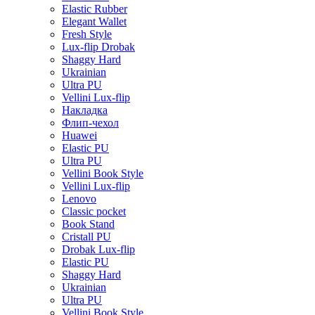
Elastic Rubber
Elegant Wallet
Fresh Style
Lux-flip Drobak
Shaggy Hard
Ukrainian
Ultra PU
Vellini Lux-flip
Накладка
Флип-чехол
Huawei
Elastic PU
Ultra PU
Vellini Book Style
Vellini Lux-flip
Lenovo
Classic pocket
Book Stand
Cristall PU
Drobak Lux-flip
Elastic PU
Shaggy Hard
Ukrainian
Ultra PU
Vellini Book Style