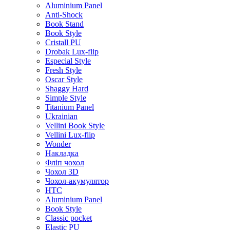
Aluminium Panel
Anti-Shock
Book Stand
Book Style
Cristall PU
Drobak Lux-flip
Especial Style
Fresh Style
Oscar Style
Shaggy Hard
Simple Style
Titanium Panel
Ukrainian
Vellini Book Style
Vellini Lux-flip
Wonder
Накладка
Фліп чохол
Чохол 3D
Чохол-акумулятор
HTC
Aluminium Panel
Book Style
Classic pocket
Elastic PU