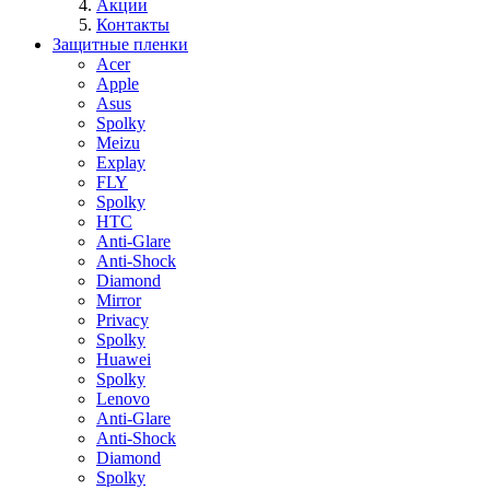
Акции
Контакты
Защитные пленки
Acer
Apple
Asus
Spolky
Meizu
Explay
FLY
Spolky
HTC
Anti-Glare
Anti-Shock
Diamond
Mirror
Privacy
Spolky
Huawei
Spolky
Lenovo
Anti-Glare
Anti-Shock
Diamond
Spolky