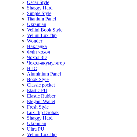
Oscar Style
Shaggy Hard
Simple Style
Titanium Panel
Ukrainian
Vellini Book Style
Vellini Lux-flip
Wonder
Накладка
Фліп чохол
Чохол 3D
Чохол-акумулятор
HTC
Aluminium Panel
Book Style
Classic pocket
Elastic PU
Elastic Rubber
Elegant Wallet
Fresh Style
Lux-flip Drobak
Shaggy Hard
Ukrainian
Ultra PU
Vellini Lux-flip