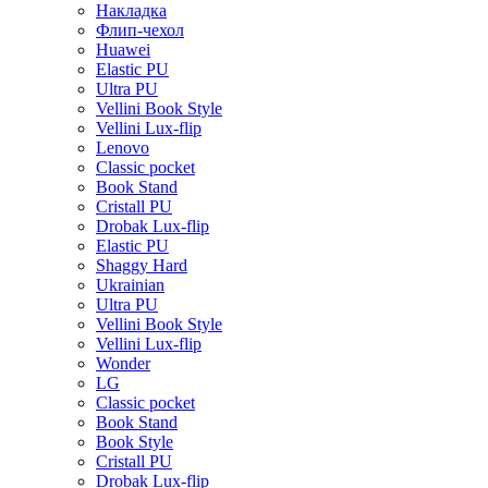
Накладка
Флип-чехол
Huawei
Elastic PU
Ultra PU
Vellini Book Style
Vellini Lux-flip
Lenovo
Classic pocket
Book Stand
Cristall PU
Drobak Lux-flip
Elastic PU
Shaggy Hard
Ukrainian
Ultra PU
Vellini Book Style
Vellini Lux-flip
Wonder
LG
Classic pocket
Book Stand
Book Style
Cristall PU
Drobak Lux-flip