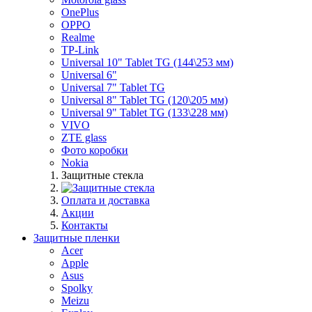
OnePlus
OPPO
Realme
TP-Link
Universal 10" Tablet TG (144\253 мм)
Universal 6"
Universal 7" Tablet TG
Universal 8" Tablet TG (120\205 мм)
Universal 9" Tablet TG (133\228 мм)
VIVO
ZTE glass
Фото коробки
Nokia
Защитные стекла
Оплата и доставка
Акции
Контакты
Защитные пленки
Acer
Apple
Asus
Spolky
Meizu