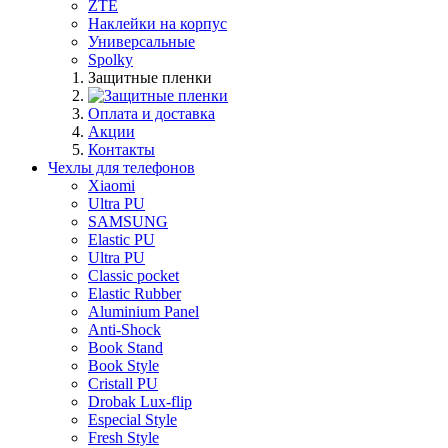
ZTE
Наклейки на корпус
Универсальные
Spolky
Защитные пленки
Оплата и доставка
Акции
Контакты
Чехлы для телефонов
Xiaomi
Ultra PU
SAMSUNG
Elastic PU
Ultra PU
Classic pocket
Elastic Rubber
Aluminium Panel
Anti-Shock
Book Stand
Book Style
Cristall PU
Drobak Lux-flip
Especial Style
Fresh Style