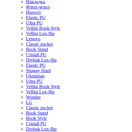
Накладка
Флип-чехол
Huawei
Elastic PU
Ultra PU
Vellini Book Style
Vellini Lux-flip
Lenovo
Classic pocket
Book Stand
Cristall PU
Drobak Lux-flip
Elastic PU
Shaggy Hard
Ukrainian
Ultra PU
Vellini Book Style
Vellini Lux-flip
Wonder
LG
Classic pocket
Book Stand
Book Style
Cristall PU
Drobak Lux-flip