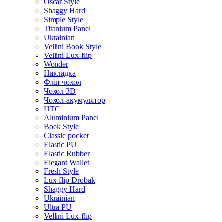
Oscar Style
Shaggy Hard
Simple Style
Titanium Panel
Ukrainian
Vellini Book Style
Vellini Lux-flip
Wonder
Накладка
Фліп чохол
Чохол 3D
Чохол-акумулятор
HTC
Aluminium Panel
Book Style
Classic pocket
Elastic PU
Elastic Rubber
Elegant Wallet
Fresh Style
Lux-flip Drobak
Shaggy Hard
Ukrainian
Ultra PU
Vellini Lux-flip