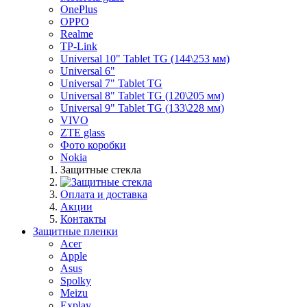
OnePlus
OPPO
Realme
TP-Link
Universal 10" Tablet TG (144\253 мм)
Universal 6"
Universal 7" Tablet TG
Universal 8" Tablet TG (120\205 мм)
Universal 9" Tablet TG (133\228 мм)
VIVO
ZTE glass
Фото коробки
Nokia
Защитные стекла
Оплата и доставка
Акции
Контакты
Защитные пленки
Acer
Apple
Asus
Spolky
Meizu
Explay