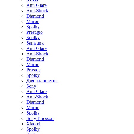
Anti-Glare
Anti-Shock
Diamond
Mirror
Spolky
Prestigio
Spolky
Samsung
Anti-Glare
Anti-Shock
Diamond
Mirror
Privacy
Spolky
Для планшетов
Sony
Anti-Glare
Anti-Shock
Diamond
Mirror
Spolky
Sony Ericsson
Xiaomi
Spolky