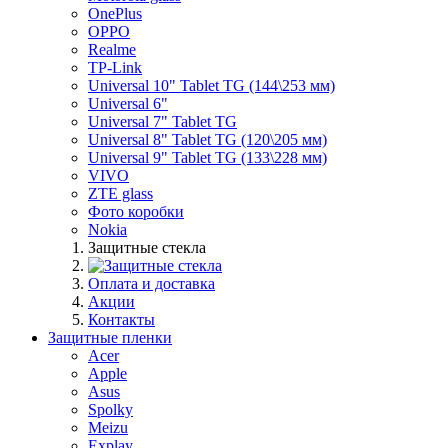
OnePlus
OPPO
Realme
TP-Link
Universal 10" Tablet TG (144\253 мм)
Universal 6"
Universal 7" Tablet TG
Universal 8" Tablet TG (120\205 мм)
Universal 9" Tablet TG (133\228 мм)
VIVO
ZTE glass
Фото коробки
Nokia
Защитные стекла
Оплата и доставка
Акции
Контакты
Защитные пленки
Acer
Apple
Asus
Spolky
Meizu
Explay