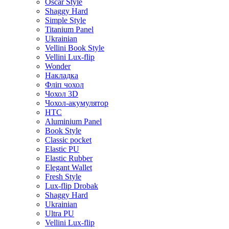
Oscar Style
Shaggy Hard
Simple Style
Titanium Panel
Ukrainian
Vellini Book Style
Vellini Lux-flip
Wonder
Накладка
Фліп чохол
Чохол 3D
Чохол-акумулятор
HTC
Aluminium Panel
Book Style
Classic pocket
Elastic PU
Elastic Rubber
Elegant Wallet
Fresh Style
Lux-flip Drobak
Shaggy Hard
Ukrainian
Ultra PU
Vellini Lux-flip