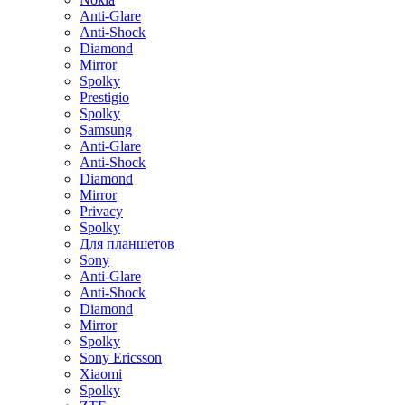
Anti-Glare
Anti-Shock
Diamond
Mirror
Spolky
Prestigio
Spolky
Samsung
Anti-Glare
Anti-Shock
Diamond
Mirror
Privacy
Spolky
Для планшетов
Sony
Anti-Glare
Anti-Shock
Diamond
Mirror
Spolky
Sony Ericsson
Xiaomi
Spolky