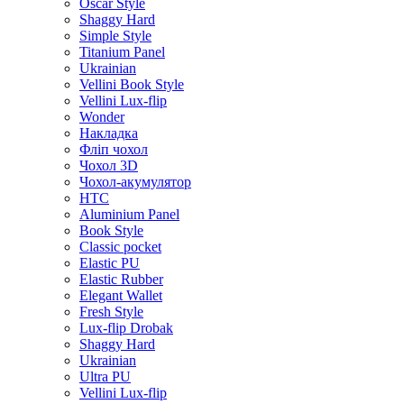
Oscar Style
Shaggy Hard
Simple Style
Titanium Panel
Ukrainian
Vellini Book Style
Vellini Lux-flip
Wonder
Накладка
Фліп чохол
Чохол 3D
Чохол-акумулятор
HTC
Aluminium Panel
Book Style
Classic pocket
Elastic PU
Elastic Rubber
Elegant Wallet
Fresh Style
Lux-flip Drobak
Shaggy Hard
Ukrainian
Ultra PU
Vellini Lux-flip