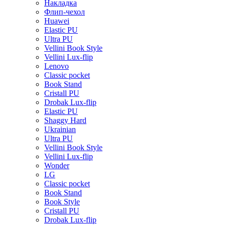
Накладка
Флип-чехол
Huawei
Elastic PU
Ultra PU
Vellini Book Style
Vellini Lux-flip
Lenovo
Classic pocket
Book Stand
Cristall PU
Drobak Lux-flip
Elastic PU
Shaggy Hard
Ukrainian
Ultra PU
Vellini Book Style
Vellini Lux-flip
Wonder
LG
Classic pocket
Book Stand
Book Style
Cristall PU
Drobak Lux-flip