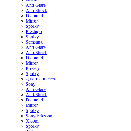
Anti-Glare
Anti-Shock
Diamond
Mirror
Spolky
Prestigio
Spolky
Samsung
Anti-Glare
Anti-Shock
Diamond
Mirror
Privacy
Spolky
Для планшетов
Sony
Anti-Glare
Anti-Shock
Diamond
Mirror
Spolky
Sony Ericsson
Xiaomi
Spolky