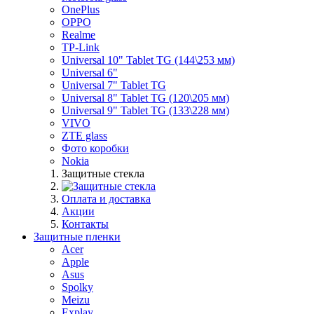
OnePlus
OPPO
Realme
TP-Link
Universal 10" Tablet TG (144\253 мм)
Universal 6"
Universal 7" Tablet TG
Universal 8" Tablet TG (120\205 мм)
Universal 9" Tablet TG (133\228 мм)
VIVO
ZTE glass
Фото коробки
Nokia
Защитные стекла
Оплата и доставка
Акции
Контакты
Защитные пленки
Acer
Apple
Asus
Spolky
Meizu
Explay