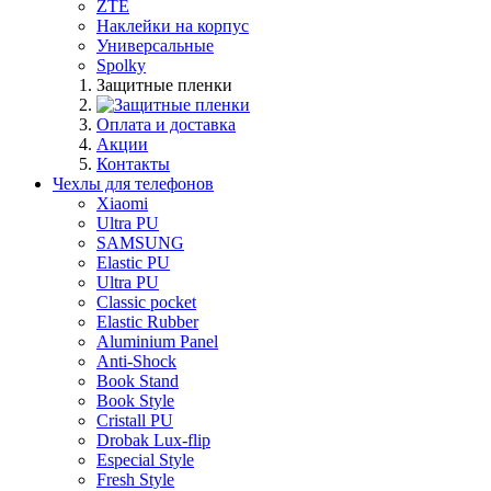
ZTE
Наклейки на корпус
Универсальные
Spolky
Защитные пленки
Оплата и доставка
Акции
Контакты
Чехлы для телефонов
Xiaomi
Ultra PU
SAMSUNG
Elastic PU
Ultra PU
Classic pocket
Elastic Rubber
Aluminium Panel
Anti-Shock
Book Stand
Book Style
Cristall PU
Drobak Lux-flip
Especial Style
Fresh Style