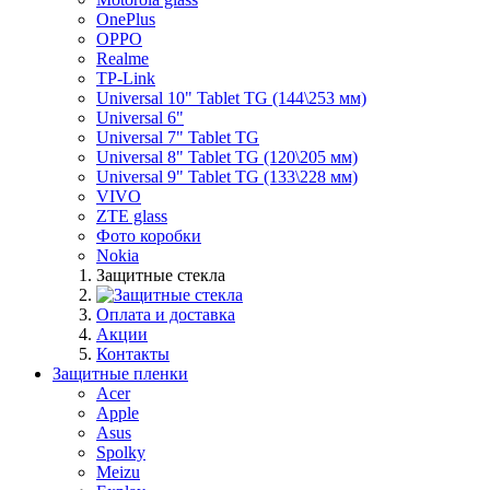
OnePlus
OPPO
Realme
TP-Link
Universal 10" Tablet TG (144\253 мм)
Universal 6"
Universal 7" Tablet TG
Universal 8" Tablet TG (120\205 мм)
Universal 9" Tablet TG (133\228 мм)
VIVO
ZTE glass
Фото коробки
Nokia
Защитные стекла
Оплата и доставка
Акции
Контакты
Защитные пленки
Acer
Apple
Asus
Spolky
Meizu