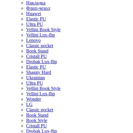
Накладка
Флип-чехол
Huawei
Elastic PU
Ultra PU
Vellini Book Style
Vellini Lux-flip
Lenovo
Classic pocket
Book Stand
Cristall PU
Drobak Lux-flip
Elastic PU
Shaggy Hard
Ukrainian
Ultra PU
Vellini Book Style
Vellini Lux-flip
Wonder
LG
Classic pocket
Book Stand
Book Style
Cristall PU
Drobak Lux-flip