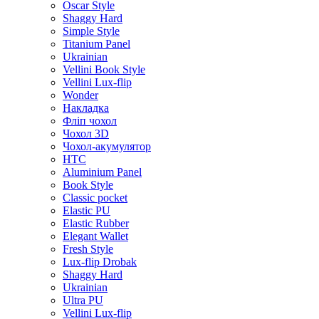
Oscar Style
Shaggy Hard
Simple Style
Titanium Panel
Ukrainian
Vellini Book Style
Vellini Lux-flip
Wonder
Накладка
Фліп чохол
Чохол 3D
Чохол-акумулятор
HTC
Aluminium Panel
Book Style
Classic pocket
Elastic PU
Elastic Rubber
Elegant Wallet
Fresh Style
Lux-flip Drobak
Shaggy Hard
Ukrainian
Ultra PU
Vellini Lux-flip