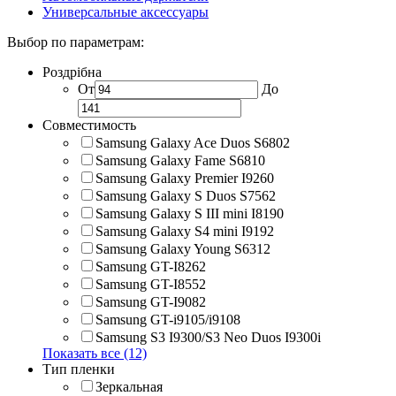
Универсальные аксессуары
Выбор по параметрам:
Роздрібна
От
До
Совместимость
Samsung Galaxy Ace Duos S6802
Samsung Galaxy Fame S6810
Samsung Galaxy Premier I9260
Samsung Galaxy S Duos S7562
Samsung Galaxy S III mini I8190
Samsung Galaxy S4 mini I9192
Samsung Galaxy Young S6312
Samsung GT-I8262
Samsung GT-I8552
Samsung GT-I9082
Samsung GT-i9105/i9108
Samsung S3 I9300/S3 Neo Duos I9300i
Показать все (12)
Тип пленки
Зеркальная