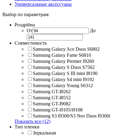
Универсальные аксессуары
Выбор по параметрам:
Роздрібна
От
До
Совместимость
Samsung Galaxy Ace Duos S6802
Samsung Galaxy Fame S6810
Samsung Galaxy Premier I9260
Samsung Galaxy S Duos S7562
Samsung Galaxy S III mini I8190
Samsung Galaxy S4 mini I9192
Samsung Galaxy Young S6312
Samsung GT-I8262
Samsung GT-I8552
Samsung GT-I9082
Samsung GT-i9105/i9108
Samsung S3 I9300/S3 Neo Duos I9300i
Показать все (12)
Тип пленки
Зеркальная