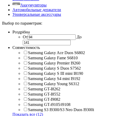
Аккумуляторы
Автомобильные держатели
Универсальные аксессуары
Выбор по параметрам:
Роздрібна
От
До
Совместимость
Samsung Galaxy Ace Duos S6802
Samsung Galaxy Fame S6810
Samsung Galaxy Premier I9260
Samsung Galaxy S Duos S7562
Samsung Galaxy S III mini I8190
Samsung Galaxy S4 mini I9192
Samsung Galaxy Young S6312
Samsung GT-I8262
Samsung GT-I8552
Samsung GT-I9082
Samsung GT-i9105/i9108
Samsung S3 I9300/S3 Neo Duos I9300i
Показать все (12)