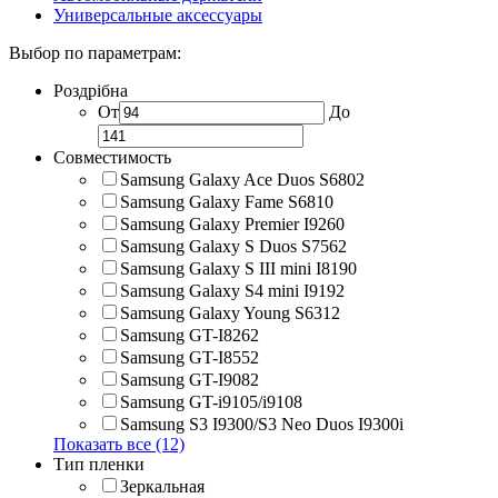
Универсальные аксессуары
Выбор по параметрам:
Роздрібна
От
До
Совместимость
Samsung Galaxy Ace Duos S6802
Samsung Galaxy Fame S6810
Samsung Galaxy Premier I9260
Samsung Galaxy S Duos S7562
Samsung Galaxy S III mini I8190
Samsung Galaxy S4 mini I9192
Samsung Galaxy Young S6312
Samsung GT-I8262
Samsung GT-I8552
Samsung GT-I9082
Samsung GT-i9105/i9108
Samsung S3 I9300/S3 Neo Duos I9300i
Показать все (12)
Тип пленки
Зеркальная