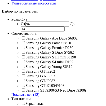
Универсальные аксессуары
Выбор по параметрам:
Роздрібна
От
До
Совместимость
Samsung Galaxy Ace Duos S6802
Samsung Galaxy Fame S6810
Samsung Galaxy Premier I9260
Samsung Galaxy S Duos S7562
Samsung Galaxy S III mini I8190
Samsung Galaxy S4 mini I9192
Samsung Galaxy Young S6312
Samsung GT-I8262
Samsung GT-I8552
Samsung GT-I9082
Samsung GT-i9105/i9108
Samsung S3 I9300/S3 Neo Duos I9300i
Показать все (12)
Тип пленки
Зеркальная