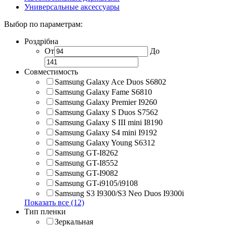
Универсальные аксессуары
Выбор по параметрам:
Роздрібна
От
До
Совместимость
Samsung Galaxy Ace Duos S6802
Samsung Galaxy Fame S6810
Samsung Galaxy Premier I9260
Samsung Galaxy S Duos S7562
Samsung Galaxy S III mini I8190
Samsung Galaxy S4 mini I9192
Samsung Galaxy Young S6312
Samsung GT-I8262
Samsung GT-I8552
Samsung GT-I9082
Samsung GT-i9105/i9108
Samsung S3 I9300/S3 Neo Duos I9300i
Показать все (12)
Тип пленки
Зеркальная