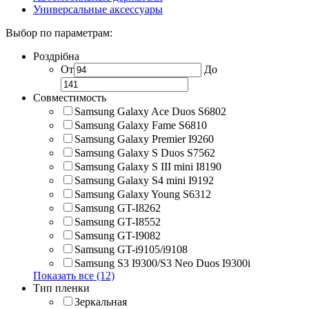
Универсальные аксессуары
Выбор по параметрам:
Роздрібна
От
До
Совместимость
Samsung Galaxy Ace Duos S6802
Samsung Galaxy Fame S6810
Samsung Galaxy Premier I9260
Samsung Galaxy S Duos S7562
Samsung Galaxy S III mini I8190
Samsung Galaxy S4 mini I9192
Samsung Galaxy Young S6312
Samsung GT-I8262
Samsung GT-I8552
Samsung GT-I9082
Samsung GT-i9105/i9108
Samsung S3 I9300/S3 Neo Duos I9300i
Показать все (12)
Тип пленки
Зеркальная