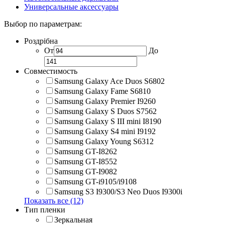
Универсальные аксессуары
Выбор по параметрам:
Роздрібна
От
До
Совместимость
Samsung Galaxy Ace Duos S6802
Samsung Galaxy Fame S6810
Samsung Galaxy Premier I9260
Samsung Galaxy S Duos S7562
Samsung Galaxy S III mini I8190
Samsung Galaxy S4 mini I9192
Samsung Galaxy Young S6312
Samsung GT-I8262
Samsung GT-I8552
Samsung GT-I9082
Samsung GT-i9105/i9108
Samsung S3 I9300/S3 Neo Duos I9300i
Показать все (12)
Тип пленки
Зеркальная