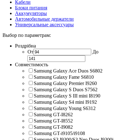
Кабели
Блоки питания
Аккумуляторы
Автомобильные держатели
Универсальные аксессуары
Выбор по параметрам:
Роздрібна
От
До
Совместимость
Samsung Galaxy Ace Duos S6802
Samsung Galaxy Fame S6810
Samsung Galaxy Premier I9260
Samsung Galaxy S Duos S7562
Samsung Galaxy S III mini I8190
Samsung Galaxy S4 mini I9192
Samsung Galaxy Young S6312
Samsung GT-I8262
Samsung GT-I8552
Samsung GT-I9082
Samsung GT-i9105/i9108
Samsung S3 I9300/S3 Neo Duos I9300i