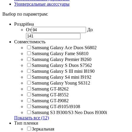
Универсальные аксессуары
Выбор по параметрам:
Роздрібна
От
До
Совместимость
Samsung Galaxy Ace Duos S6802
Samsung Galaxy Fame S6810
Samsung Galaxy Premier I9260
Samsung Galaxy S Duos S7562
Samsung Galaxy S III mini I8190
Samsung Galaxy S4 mini I9192
Samsung Galaxy Young S6312
Samsung GT-I8262
Samsung GT-I8552
Samsung GT-I9082
Samsung GT-i9105/i9108
Samsung S3 I9300/S3 Neo Duos I9300i
Показать все (12)
Тип пленки
Зеркальная