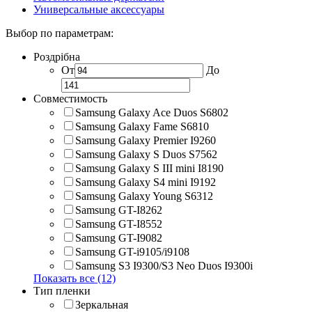
Универсальные аксессуары
Выбор по параметрам:
Роздрібна
От
До
Совместимость
Samsung Galaxy Ace Duos S6802
Samsung Galaxy Fame S6810
Samsung Galaxy Premier I9260
Samsung Galaxy S Duos S7562
Samsung Galaxy S III mini I8190
Samsung Galaxy S4 mini I9192
Samsung Galaxy Young S6312
Samsung GT-I8262
Samsung GT-I8552
Samsung GT-I9082
Samsung GT-i9105/i9108
Samsung S3 I9300/S3 Neo Duos I9300i
Показать все (12)
Тип пленки
Зеркальная