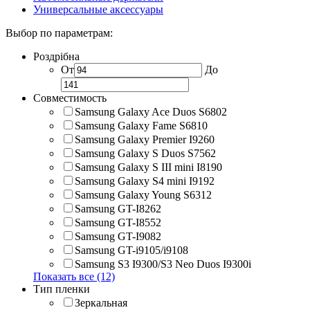
Универсальные аксессуары
Выбор по параметрам:
Роздрібна
От
До
Совместимость
Samsung Galaxy Ace Duos S6802
Samsung Galaxy Fame S6810
Samsung Galaxy Premier I9260
Samsung Galaxy S Duos S7562
Samsung Galaxy S III mini I8190
Samsung Galaxy S4 mini I9192
Samsung Galaxy Young S6312
Samsung GT-I8262
Samsung GT-I8552
Samsung GT-I9082
Samsung GT-i9105/i9108
Samsung S3 I9300/S3 Neo Duos I9300i
Показать все (12)
Тип пленки
Зеркальная