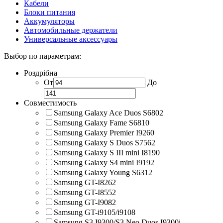
Кабели
Блоки питания
Аккумуляторы
Автомобильные держатели
Универсальные аксессуары
Выбор по параметрам:
Роздрібна
От
До
Совместимость
Samsung Galaxy Ace Duos S6802
Samsung Galaxy Fame S6810
Samsung Galaxy Premier I9260
Samsung Galaxy S Duos S7562
Samsung Galaxy S III mini I8190
Samsung Galaxy S4 mini I9192
Samsung Galaxy Young S6312
Samsung GT-I8262
Samsung GT-I8552
Samsung GT-I9082
Samsung GT-i9105/i9108
Samsung S3 I9300/S3 Neo Duos I9300i