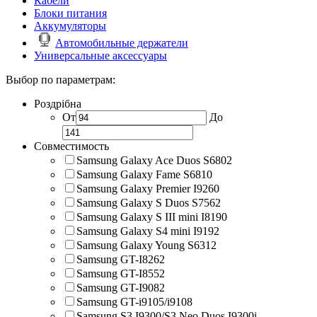
Кабели
Блоки питания
Аккумуляторы
Автомобильные держатели
Универсальные аксессуары
Выбор по параметрам:
Роздрібна
От
До
Совместимость
Samsung Galaxy Ace Duos S6802
Samsung Galaxy Fame S6810
Samsung Galaxy Premier I9260
Samsung Galaxy S Duos S7562
Samsung Galaxy S III mini I8190
Samsung Galaxy S4 mini I9192
Samsung Galaxy Young S6312
Samsung GT-I8262
Samsung GT-I8552
Samsung GT-I9082
Samsung GT-i9105/i9108
Samsung S3 I9300/S3 Neo Duos I9300i