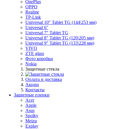
OnePlus
OPPO
Realme
TP-Link
Universal 10" Tablet TG (144\253 мм)
Universal 6"
Universal 7" Tablet TG
Universal 8" Tablet TG (120\205 мм)
Universal 9" Tablet TG (133\228 мм)
VIVO
ZTE glass
Фото коробки
Nokia
Защитные стекла
Оплата и доставка
Акции
Контакты
Защитные пленки
Acer
Apple
Asus
Spolky
Meizu
Explay