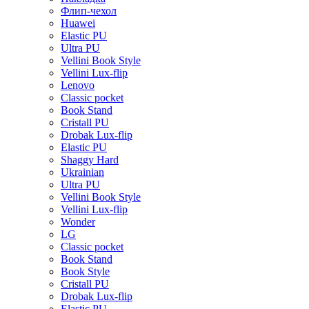
Флип-чехол
Huawei
Elastic PU
Ultra PU
Vellini Book Style
Vellini Lux-flip
Lenovo
Classic pocket
Book Stand
Cristall PU
Drobak Lux-flip
Elastic PU
Shaggy Hard
Ukrainian
Ultra PU
Vellini Book Style
Vellini Lux-flip
Wonder
LG
Classic pocket
Book Stand
Book Style
Cristall PU
Drobak Lux-flip
Elastic PU