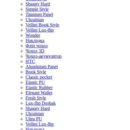
Shaggy Hard
Simple Style
Titanium Panel
Ukrainian
Vellini Book Style
Vellini Lux-flip
Wonder
Накладка
Фліп чохол
Чохол 3D
Чохол-акумулятор
HTC
Aluminium Panel
Book Style
Classic pocket
Elastic PU
Elastic Rubber
Elegant Wallet
Fresh Style
Lux-flip Drobak
Shaggy Hard
Ukrainian
Ultra PU
Vellini Lux-flip
Накладка