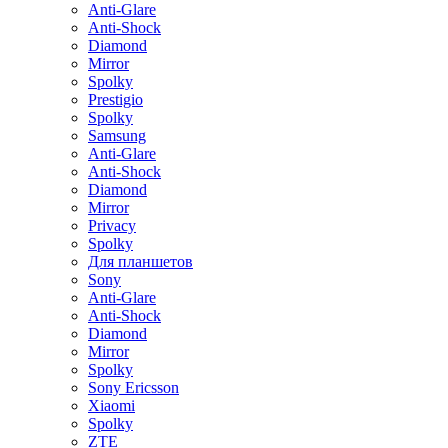
Anti-Glare
Anti-Shock
Diamond
Mirror
Spolky
Prestigio
Spolky
Samsung
Anti-Glare
Anti-Shock
Diamond
Mirror
Privacy
Spolky
Для планшетов
Sony
Anti-Glare
Anti-Shock
Diamond
Mirror
Spolky
Sony Ericsson
Xiaomi
Spolky
ZTE