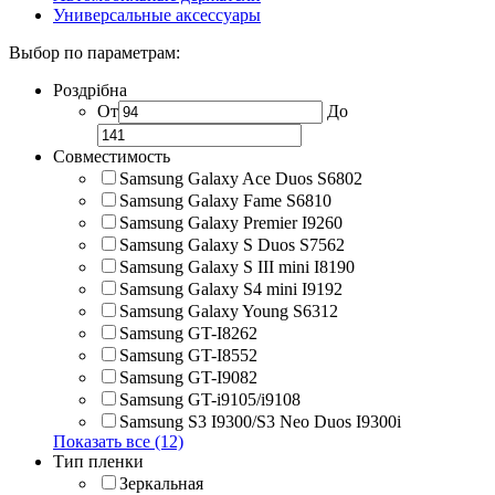
Универсальные аксессуары
Выбор по параметрам:
Роздрібна
От
До
Совместимость
Samsung Galaxy Ace Duos S6802
Samsung Galaxy Fame S6810
Samsung Galaxy Premier I9260
Samsung Galaxy S Duos S7562
Samsung Galaxy S III mini I8190
Samsung Galaxy S4 mini I9192
Samsung Galaxy Young S6312
Samsung GT-I8262
Samsung GT-I8552
Samsung GT-I9082
Samsung GT-i9105/i9108
Samsung S3 I9300/S3 Neo Duos I9300i
Показать все (12)
Тип пленки
Зеркальная