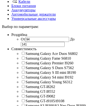
Кабели
Блоки питания
Аккумуляторы
Автомобильные держатели
Универсальные аксессуары
Выбор по параметрам:
Роздрібна
От
До
Совместимость
Samsung Galaxy Ace Duos S6802
Samsung Galaxy Fame S6810
Samsung Galaxy Premier I9260
Samsung Galaxy S Duos S7562
Samsung Galaxy S III mini I8190
Samsung Galaxy S4 mini I9192
Samsung Galaxy Young S6312
Samsung GT-I8262
Samsung GT-I8552
Samsung GT-I9082
Samsung GT-i9105/i9108
Samsung S3 I9300/S3 Neo Duos I9300i