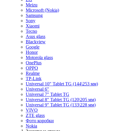
Meizu
Microsoft (Nokia)
Samsung
Sony
Xiaomi
Tecno
Asus glass
Blackview
Google
Honor
Motorola glass
OnePlus
OPPO
Realme
TP-Link
Universal 10" Tablet TG (144\253 мм)
Universal 6"
Universal 7" Tablet TG
Universal 8" Tablet TG (120\205 мм)
Universal 9" Tablet TG (133\228 мм)
VIVO
ZTE glass
Фото коробки
Nokia