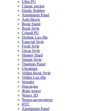
Ultra PU
Classic pocket
Elastic Rubber
Aluminium Panel
Anti-Shock
Book Stand
Book Style
Cristall PU
Drobak Lux-flip
Especial Style
Fresh Style
Oscar Style
Shaggy Hard
Simple Style
Titanium Panel
Ukrainian
Vellini Book Style
Vellini Lux-flip
Wonder
Накладка
Фліп чохол
Чохол 3D
Чохол-акумулятор
HTC
Aluminium Panel