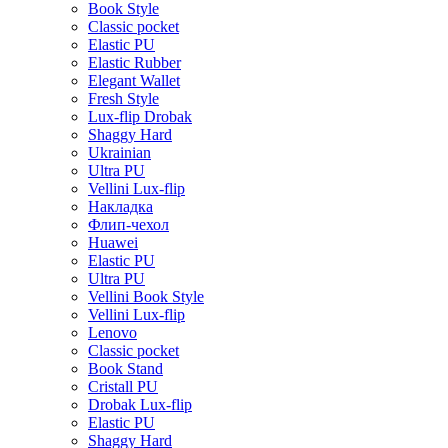
Book Style
Classic pocket
Elastic PU
Elastic Rubber
Elegant Wallet
Fresh Style
Lux-flip Drobak
Shaggy Hard
Ukrainian
Ultra PU
Vellini Lux-flip
Накладка
Флип-чехол
Huawei
Elastic PU
Ultra PU
Vellini Book Style
Vellini Lux-flip
Lenovo
Classic pocket
Book Stand
Cristall PU
Drobak Lux-flip
Elastic PU
Shaggy Hard