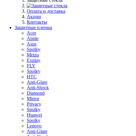
Защитные стекла
Оплата и доставка
Акции
Контакты
Защитные пленки
Acer
Apple
Asus
Spolky
Meizu
Explay
FLY
Spolky
HTC
Anti-Glare
Anti-Shock
Diamond
Mirror
Privacy
Spolky
Huawei
Spolky
Lenovo
Anti-Glare