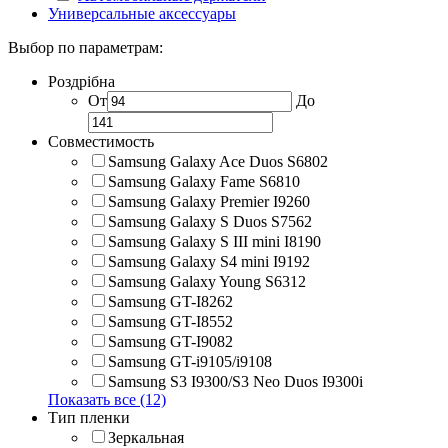
Универсальные аксессуары
Выбор по параметрам:
Роздрібна
От
До
Совместимость
Samsung Galaxy Ace Duos S6802
Samsung Galaxy Fame S6810
Samsung Galaxy Premier I9260
Samsung Galaxy S Duos S7562
Samsung Galaxy S III mini I8190
Samsung Galaxy S4 mini I9192
Samsung Galaxy Young S6312
Samsung GT-I8262
Samsung GT-I8552
Samsung GT-I9082
Samsung GT-i9105/i9108
Samsung S3 I9300/S3 Neo Duos I9300i
Показать все (12)
Тип пленки
Зеркальная