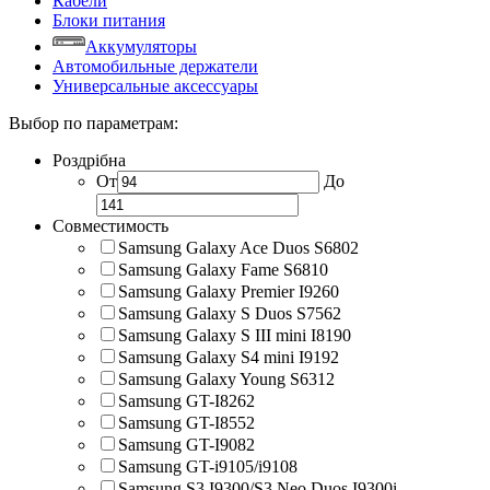
Кабели
Блоки питания
Аккумуляторы
Автомобильные держатели
Универсальные аксессуары
Выбор по параметрам:
Роздрібна
От
До
Совместимость
Samsung Galaxy Ace Duos S6802
Samsung Galaxy Fame S6810
Samsung Galaxy Premier I9260
Samsung Galaxy S Duos S7562
Samsung Galaxy S III mini I8190
Samsung Galaxy S4 mini I9192
Samsung Galaxy Young S6312
Samsung GT-I8262
Samsung GT-I8552
Samsung GT-I9082
Samsung GT-i9105/i9108
Samsung S3 I9300/S3 Neo Duos I9300i