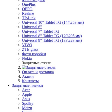
OnePlus
OPPO
Realme
TP-Link
Universal 10" Tablet TG (144\253 мм)
Universal 6"
Universal 7" Tablet TG
Universal 8" Tablet TG (120\205 мм)
Universal 9" Tablet TG (133\228 мм)
VIVO
ZTE glass
Фото коробки
Nokia
Защитные стекла
Оплата и доставка
Акции
Контакты
Защитные пленки
Acer
Apple
Asus
Spolky
Meizu