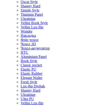
Oscar Style
Shaggy Hard
Simple Style
Titanium Panel
Ukrainian
Vellini Book Style
Vellini Lux-flip
Wonder
Накладка
Фліп чохол
Чохол 3D
Чохол-акумулятор
HTC
Aluminium Panel
Book Style
Classic pocket
Elastic PU
Elastic Rubber
Elegant Wallet
Fresh Style
Lux-flip Drobak
Shaggy Hard
Ukrainian
Ultra PU
Vellini Lux-flip