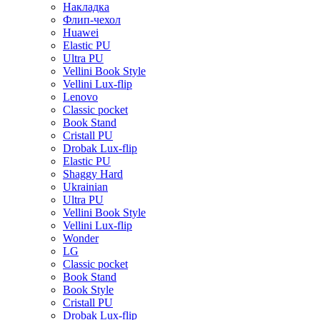
Накладка
Флип-чехол
Huawei
Elastic PU
Ultra PU
Vellini Book Style
Vellini Lux-flip
Lenovo
Classic pocket
Book Stand
Cristall PU
Drobak Lux-flip
Elastic PU
Shaggy Hard
Ukrainian
Ultra PU
Vellini Book Style
Vellini Lux-flip
Wonder
LG
Classic pocket
Book Stand
Book Style
Cristall PU
Drobak Lux-flip