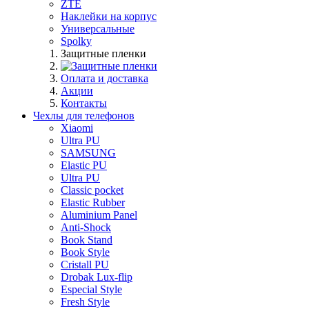
ZTE
Наклейки на корпус
Универсальные
Spolky
Защитные пленки
Оплата и доставка
Акции
Контакты
Чехлы для телефонов
Xiaomi
Ultra PU
SAMSUNG
Elastic PU
Ultra PU
Classic pocket
Elastic Rubber
Aluminium Panel
Anti-Shock
Book Stand
Book Style
Cristall PU
Drobak Lux-flip
Especial Style
Fresh Style