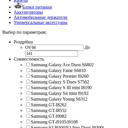
Кабели
Блоки питания
Аккумуляторы
Автомобильные держатели
Универсальные аксессуары
Выбор по параметрам:
Роздрібна
От
До
Совместимость
Samsung Galaxy Ace Duos S6802
Samsung Galaxy Fame S6810
Samsung Galaxy Premier I9260
Samsung Galaxy S Duos S7562
Samsung Galaxy S III mini I8190
Samsung Galaxy S4 mini I9192
Samsung Galaxy Young S6312
Samsung GT-I8262
Samsung GT-I8552
Samsung GT-I9082
Samsung GT-i9105/i9108
Samsung S3 I9300/S3 Neo Duos I9300i