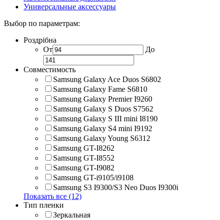
Универсальные аксессуары
Выбор по параметрам:
Роздрібна
От
До
Совместимость
Samsung Galaxy Ace Duos S6802
Samsung Galaxy Fame S6810
Samsung Galaxy Premier I9260
Samsung Galaxy S Duos S7562
Samsung Galaxy S III mini I8190
Samsung Galaxy S4 mini I9192
Samsung Galaxy Young S6312
Samsung GT-I8262
Samsung GT-I8552
Samsung GT-I9082
Samsung GT-i9105/i9108
Samsung S3 I9300/S3 Neo Duos I9300i
Показать все (12)
Тип пленки
Зеркальная