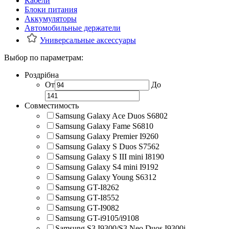
Кабели
Блоки питания
Аккумуляторы
Автомобильные держатели
Универсальные аксессуары
Выбор по параметрам:
Роздрібна
От
До
Совместимость
Samsung Galaxy Ace Duos S6802
Samsung Galaxy Fame S6810
Samsung Galaxy Premier I9260
Samsung Galaxy S Duos S7562
Samsung Galaxy S III mini I8190
Samsung Galaxy S4 mini I9192
Samsung Galaxy Young S6312
Samsung GT-I8262
Samsung GT-I8552
Samsung GT-I9082
Samsung GT-i9105/i9108
Samsung S3 I9300/S3 Neo Duos I9300i