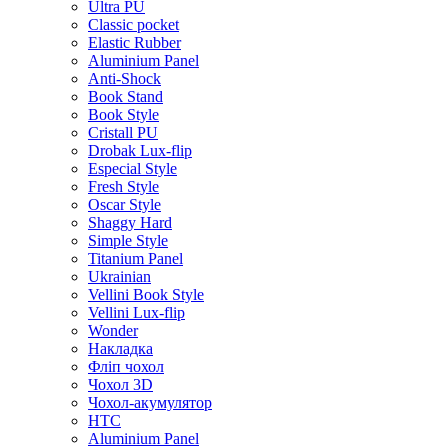
Ultra PU
Classic pocket
Elastic Rubber
Aluminium Panel
Anti-Shock
Book Stand
Book Style
Cristall PU
Drobak Lux-flip
Especial Style
Fresh Style
Oscar Style
Shaggy Hard
Simple Style
Titanium Panel
Ukrainian
Vellini Book Style
Vellini Lux-flip
Wonder
Накладка
Фліп чохол
Чохол 3D
Чохол-акумулятор
HTC
Aluminium Panel