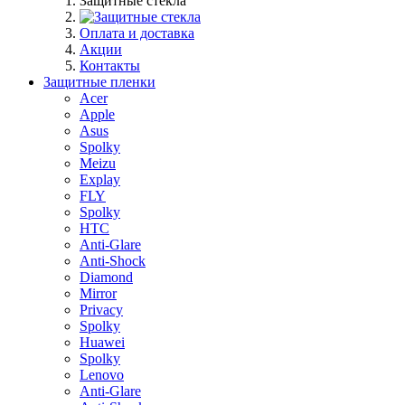
Защитные стекла
Оплата и доставка
Акции
Контакты
Защитные пленки
Acer
Apple
Asus
Spolky
Meizu
Explay
FLY
Spolky
HTC
Anti-Glare
Anti-Shock
Diamond
Mirror
Privacy
Spolky
Huawei
Spolky
Lenovo
Anti-Glare