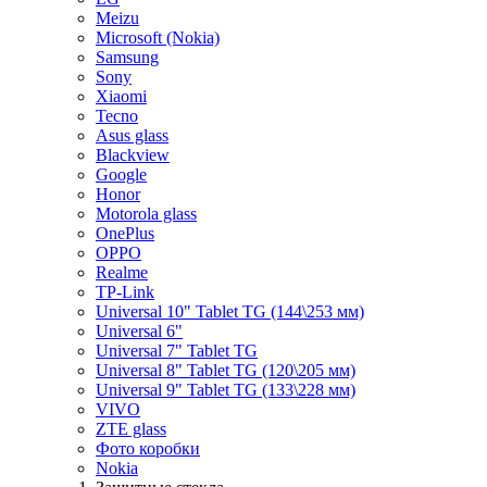
Meizu
Microsoft (Nokia)
Samsung
Sony
Xiaomi
Tecno
Asus glass
Blackview
Google
Honor
Motorola glass
OnePlus
OPPO
Realme
TP-Link
Universal 10" Tablet TG (144\253 мм)
Universal 6"
Universal 7" Tablet TG
Universal 8" Tablet TG (120\205 мм)
Universal 9" Tablet TG (133\228 мм)
VIVO
ZTE glass
Фото коробки
Nokia