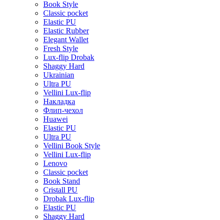
Book Style
Classic pocket
Elastic PU
Elastic Rubber
Elegant Wallet
Fresh Style
Lux-flip Drobak
Shaggy Hard
Ukrainian
Ultra PU
Vellini Lux-flip
Накладка
Флип-чехол
Huawei
Elastic PU
Ultra PU
Vellini Book Style
Vellini Lux-flip
Lenovo
Classic pocket
Book Stand
Cristall PU
Drobak Lux-flip
Elastic PU
Shaggy Hard