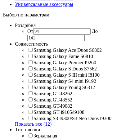
Универсальные аксессуары
Выбор по параметрам:
Роздрібна
От
До
Совместимость
Samsung Galaxy Ace Duos S6802
Samsung Galaxy Fame S6810
Samsung Galaxy Premier I9260
Samsung Galaxy S Duos S7562
Samsung Galaxy S III mini I8190
Samsung Galaxy S4 mini I9192
Samsung Galaxy Young S6312
Samsung GT-I8262
Samsung GT-I8552
Samsung GT-I9082
Samsung GT-i9105/i9108
Samsung S3 I9300/S3 Neo Duos I9300i
Показать все (12)
Тип пленки
Зеркальная