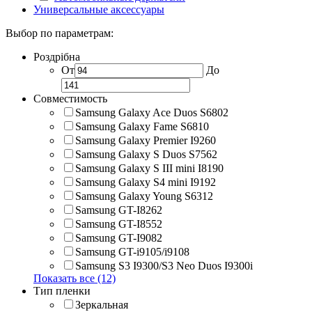
Универсальные аксессуары
Выбор по параметрам:
Роздрібна
От
До
Совместимость
Samsung Galaxy Ace Duos S6802
Samsung Galaxy Fame S6810
Samsung Galaxy Premier I9260
Samsung Galaxy S Duos S7562
Samsung Galaxy S III mini I8190
Samsung Galaxy S4 mini I9192
Samsung Galaxy Young S6312
Samsung GT-I8262
Samsung GT-I8552
Samsung GT-I9082
Samsung GT-i9105/i9108
Samsung S3 I9300/S3 Neo Duos I9300i
Показать все (12)
Тип пленки
Зеркальная