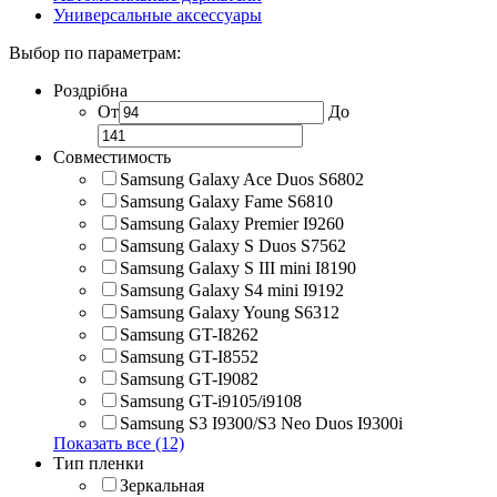
Универсальные аксессуары
Выбор по параметрам:
Роздрібна
От
До
Совместимость
Samsung Galaxy Ace Duos S6802
Samsung Galaxy Fame S6810
Samsung Galaxy Premier I9260
Samsung Galaxy S Duos S7562
Samsung Galaxy S III mini I8190
Samsung Galaxy S4 mini I9192
Samsung Galaxy Young S6312
Samsung GT-I8262
Samsung GT-I8552
Samsung GT-I9082
Samsung GT-i9105/i9108
Samsung S3 I9300/S3 Neo Duos I9300i
Показать все (12)
Тип пленки
Зеркальная