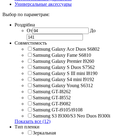
Универсальные аксессуары
Выбор по параметрам:
Роздрібна
От
До
Совместимость
Samsung Galaxy Ace Duos S6802
Samsung Galaxy Fame S6810
Samsung Galaxy Premier I9260
Samsung Galaxy S Duos S7562
Samsung Galaxy S III mini I8190
Samsung Galaxy S4 mini I9192
Samsung Galaxy Young S6312
Samsung GT-I8262
Samsung GT-I8552
Samsung GT-I9082
Samsung GT-i9105/i9108
Samsung S3 I9300/S3 Neo Duos I9300i
Показать все (12)
Тип пленки
Зеркальная