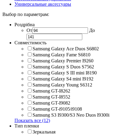
Универсальные аксессуары
Выбор по параметрам:
Роздрібна
От
До
Совместимость
Samsung Galaxy Ace Duos S6802
Samsung Galaxy Fame S6810
Samsung Galaxy Premier I9260
Samsung Galaxy S Duos S7562
Samsung Galaxy S III mini I8190
Samsung Galaxy S4 mini I9192
Samsung Galaxy Young S6312
Samsung GT-I8262
Samsung GT-I8552
Samsung GT-I9082
Samsung GT-i9105/i9108
Samsung S3 I9300/S3 Neo Duos I9300i
Показать все (12)
Тип пленки
Зеркальная