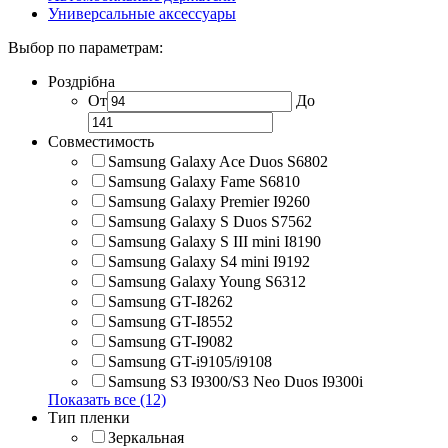
Универсальные аксессуары
Выбор по параметрам:
Роздрібна
От
До
Совместимость
Samsung Galaxy Ace Duos S6802
Samsung Galaxy Fame S6810
Samsung Galaxy Premier I9260
Samsung Galaxy S Duos S7562
Samsung Galaxy S III mini I8190
Samsung Galaxy S4 mini I9192
Samsung Galaxy Young S6312
Samsung GT-I8262
Samsung GT-I8552
Samsung GT-I9082
Samsung GT-i9105/i9108
Samsung S3 I9300/S3 Neo Duos I9300i
Показать все (12)
Тип пленки
Зеркальная