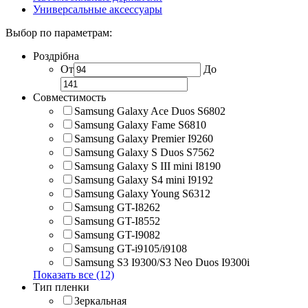
Универсальные аксессуары
Выбор по параметрам:
Роздрібна
От
До
Совместимость
Samsung Galaxy Ace Duos S6802
Samsung Galaxy Fame S6810
Samsung Galaxy Premier I9260
Samsung Galaxy S Duos S7562
Samsung Galaxy S III mini I8190
Samsung Galaxy S4 mini I9192
Samsung Galaxy Young S6312
Samsung GT-I8262
Samsung GT-I8552
Samsung GT-I9082
Samsung GT-i9105/i9108
Samsung S3 I9300/S3 Neo Duos I9300i
Показать все (12)
Тип пленки
Зеркальная