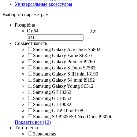
Универсальные аксессуары
Выбор по параметрам:
Роздрібна
От
До
Совместимость
Samsung Galaxy Ace Duos S6802
Samsung Galaxy Fame S6810
Samsung Galaxy Premier I9260
Samsung Galaxy S Duos S7562
Samsung Galaxy S III mini I8190
Samsung Galaxy S4 mini I9192
Samsung Galaxy Young S6312
Samsung GT-I8262
Samsung GT-I8552
Samsung GT-I9082
Samsung GT-i9105/i9108
Samsung S3 I9300/S3 Neo Duos I9300i
Показать все (12)
Тип пленки
Зеркальная