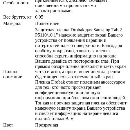
приклеивается к дисплею. Обладает
Особенности
повышенными прочностными
характеристиками.
Вес брутто, кг
0,05
Материал
Полиэтилен
Защитная пленка Drobak для Samsung Tab 2
P5110/10.1" надежно защитит экран Вашего
устройства от появления царапин и
потертостей на его поверхности. Благодаря
особому покрытию, защитная пленка
способна скрыть информацию на экране
Вашего девайса от посторонних глаз. При
прямом обзоре пленка позволит видеть экран
Полное
четко и ясно, а при изменении угла зрения
описание
будет виден только затемненный экран.
Пленка Drobak станет полезным аксессуаром
для тех, кто часто просматривает
конфиденциальную или личную
информацию при большом скоплении людей.
Тонкая и прочная защитная пленка обеспечит
надежную защиту экрана Вашего устройства
и сделает информацию на экране девайса
видной только Вам.
Цвет
Прозрачная