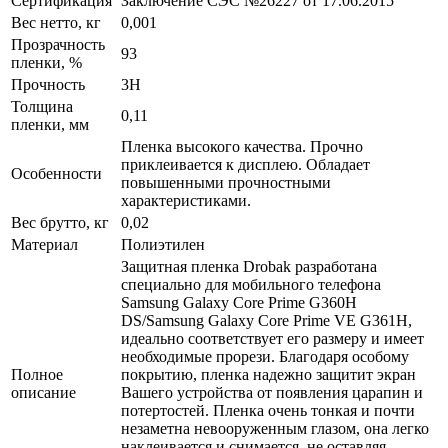
Сертификация
Заключение СЭС №26227 от 17.06.2015
Вес нетто, кг
0,001
Прозрачность
93
пленки, %
Прочность
3H
Толщина
0,11
пленки, мм
Пленка высокого качества. Прочно
приклеивается к дисплею. Обладает
Особенности
повышенными прочностными
характеристиками.
Вес брутто, кг
0,02
Материал
Полиэтилен
Защитная пленка Drobak разработана
специально для мобильного телефона
Samsung Galaxy Core Prime G360H
DS/Samsung Galaxy Core Prime VE G361H,
идеально соответствует его размеру и имеет
необходимые прорези. Благодаря особому
Полное
покрытию, пленка надежно защитит экран
описание
Вашего устройства от появления царапин и
потертостей. Пленка очень тонкая и почти
незаметна невооруженным глазом, она легко
наклеивается и снимается, не оставляя