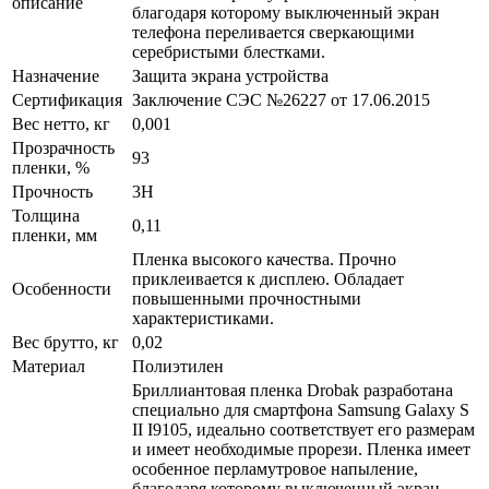
описание
благодаря которому выключенный экран
телефона переливается сверкающими
серебристыми блестками.
Назначение
Защита экрана устройства
Сертификация
Заключение СЭС №26227 от 17.06.2015
Вес нетто, кг
0,001
Прозрачность
93
пленки, %
Прочность
3H
Толщина
0,11
пленки, мм
Пленка высокого качества. Прочно
приклеивается к дисплею. Обладает
Особенности
повышенными прочностными
характеристиками.
Вес брутто, кг
0,02
Материал
Полиэтилен
Бриллиантовая пленка Drobak разработана
специально для смартфона Samsung Galaxy S
II I9105, идеально соответствует его размерам
и имеет необходимые прорези. Пленка имеет
особенное перламутровое напыление,
благодаря которому выключенный экран