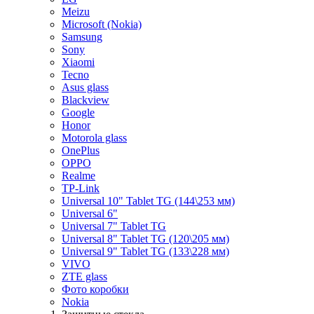
Meizu
Microsoft (Nokia)
Samsung
Sony
Xiaomi
Tecno
Asus glass
Blackview
Google
Honor
Motorola glass
OnePlus
OPPO
Realme
TP-Link
Universal 10" Tablet TG (144\253 мм)
Universal 6"
Universal 7" Tablet TG
Universal 8" Tablet TG (120\205 мм)
Universal 9" Tablet TG (133\228 мм)
VIVO
ZTE glass
Фото коробки
Nokia