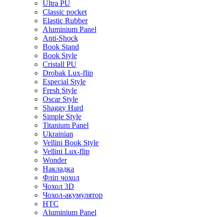
Ultra PU
Classic pocket
Elastic Rubber
Aluminium Panel
Anti-Shock
Book Stand
Book Style
Cristall PU
Drobak Lux-flip
Especial Style
Fresh Style
Oscar Style
Shaggy Hard
Simple Style
Titanium Panel
Ukrainian
Vellini Book Style
Vellini Lux-flip
Wonder
Накладка
Фліп чохол
Чохол 3D
Чохол-акумулятор
HTC
Aluminium Panel