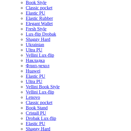
Book Style
Classic pocket
Elastic PU
Elastic Rubber
Elegant Wallet
Fresh Style
Lux-flip Drobak
Shaggy Hard
Ukrainian
Ultra PU
Vellini Lux-flip
Накладка
Флип-чехол
Huawei
Elastic PU
Ultra PU
Vellini Book Style
Vellini Lux-flip
Lenovo
Classic pocket
Book Stand
Cristall PU
Drobak Lux-flip
Elastic PU
Shaggy Hard