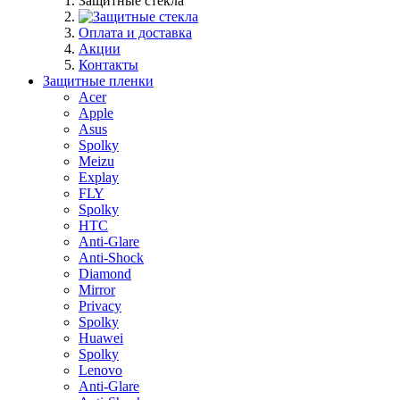
Защитные стекла
Оплата и доставка
Акции
Контакты
Защитные пленки
Acer
Apple
Asus
Spolky
Meizu
Explay
FLY
Spolky
HTC
Anti-Glare
Anti-Shock
Diamond
Mirror
Privacy
Spolky
Huawei
Spolky
Lenovo
Anti-Glare