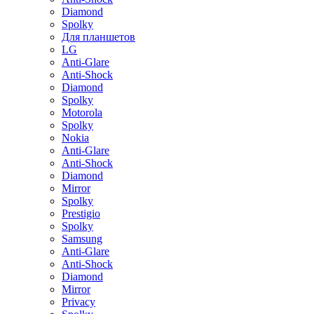
Diamond
Spolky
Для планшетов
LG
Anti-Glare
Anti-Shock
Diamond
Spolky
Motorola
Spolky
Nokia
Anti-Glare
Anti-Shock
Diamond
Mirror
Spolky
Prestigio
Spolky
Samsung
Anti-Glare
Anti-Shock
Diamond
Mirror
Privacy