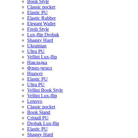
Book Style
Classic pocket
Elastic PU
Elastic Rubber
Elegant Wallet
Fresh Style
Lux-flip Drobak
Shaggy Hard
Ukrainian
Ultra PU
Vellini Lux-flip
Накладка
Флип-чехол
Huawei
Elastic PU
Ultra PU
Vellini Book Style
Vellini Lux-flip
Lenovo
Classic pocket
Book Stand
Cristall PU
Drobak Lux-flip
Elastic PU
Shaggy Hard