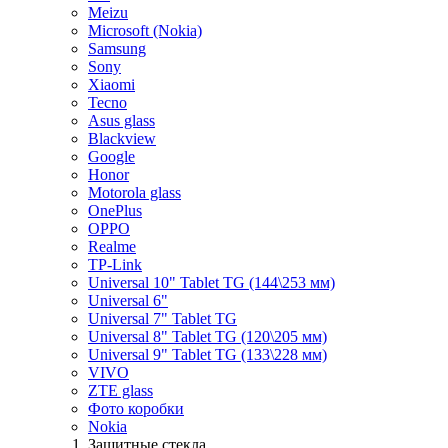
Meizu
Microsoft (Nokia)
Samsung
Sony
Xiaomi
Tecno
Asus glass
Blackview
Google
Honor
Motorola glass
OnePlus
OPPO
Realme
TP-Link
Universal 10" Tablet TG (144\253 мм)
Universal 6"
Universal 7" Tablet TG
Universal 8" Tablet TG (120\205 мм)
Universal 9" Tablet TG (133\228 мм)
VIVO
ZTE glass
Фото коробки
Nokia
Защитные стекла