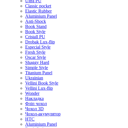
Ultra PU
Classic pocket
Elastic Rubber
Aluminium Panel
Anti-Shock
Book Stand
Book Style
Cristall PU
Drobak Lux-flip
Especial Style
Fresh Style
Oscar Style
Shaggy Hard
Simple Style
Titanium Panel
Ukrainian
Vellini Book Style
Vellini Lux-flip
Wonder
Накладка
Фліп чохол
Чохол 3D
Чохол-акумулятор
HTC
Aluminium Panel